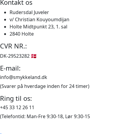
Kontakt os
har
flere
Rudersdal Juveler
varianter.
v/ Christian Kouyoumdijan
Mulighederne
Holte Midtpunkt 23, 1. sal
kan
2840 Holte
vælges
CVR NR.:
på
varesiden
DK-29523282 🇩🇰
E-mail:
info@smykkeland.dk
(Svarer på hverdage inden for 24 timer)
Ring til os:
+45 33 12 26 11
(Telefontid: Man-Fre 9:30-18, Lør 9:30-15