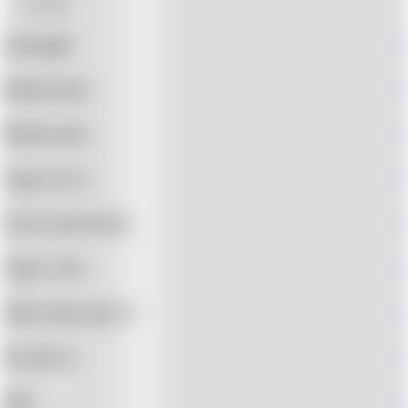
Ure
(0)
Længde
+
Materiale
+
Materiale
+
Type af ur
+
Farve på skive
+
Type rem
+
Størrelse på ur
+
Tal på ur
+
Køn
+