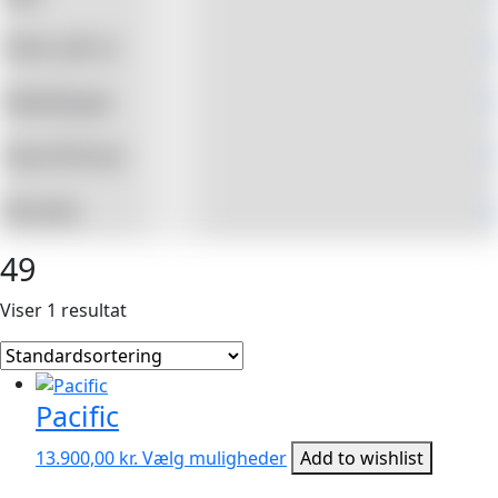
Dato på ur
+
Kædetype
+
Sten/Perler
+
Brands
+
49
Viser 1 resultat
Pacific
Dette
13.900,00
kr.
Vælg muligheder
Add to wishlist
vare