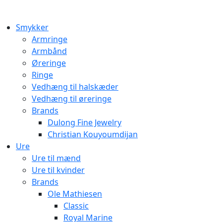
Smykker
Armringe
Armbånd
Øreringe
Ringe
Vedhæng til halskæder
Vedhæng til øreringe
Brands
Dulong Fine Jewelry
Christian Kouyoumdijan
Ure
Ure til mænd
Ure til kvinder
Brands
Ole Mathiesen
Classic
Royal Marine