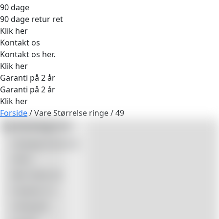
90 dage
90 dage retur ret
Klik her
Kontakt os
Kontakt os her.
Klik her
Garanti på 2 år
Garanti på 2 år
Klik her
Forside
/ Vare Størrelse ringe / 49
Varekategorier
Ukategoriseret
(0)
All
(0)
Best Seller
(0)
Smykker
(1)
Udsalg
(0)