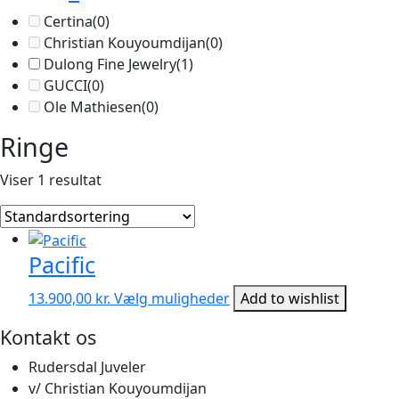
Certina
(0)
Christian Kouyoumdijan
(0)
Dulong Fine Jewelry
(1)
GUCCI
(0)
Ole Mathiesen
(0)
Ringe
Viser 1 resultat
Pacific
Dette
13.900,00
kr.
Vælg muligheder
Add to wishlist
vare
Kontakt os
har
flere
Rudersdal Juveler
varianter.
v/ Christian Kouyoumdijan