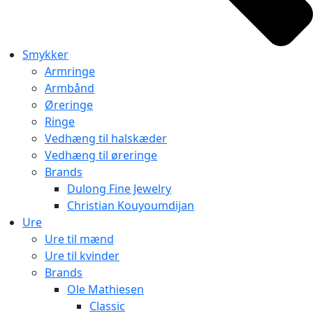
Smykker
Armringe
Armbånd
Øreringe
Ringe
Vedhæng til halskæder
Vedhæng til øreringe
Brands
Dulong Fine Jewelry
Christian Kouyoumdijan
Ure
Ure til mænd
Ure til kvinder
Brands
Ole Mathiesen
Classic