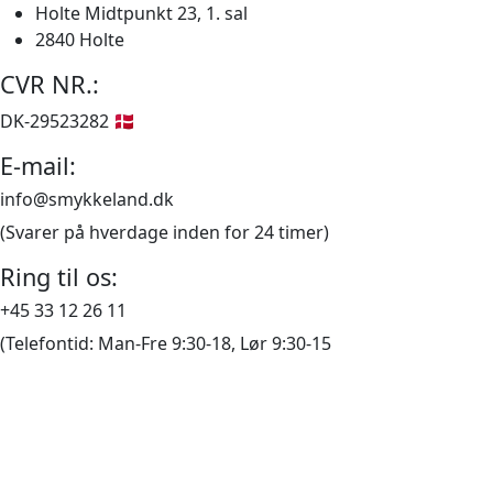
Mulighederne
Holte Midtpunkt 23, 1. sal
kan
2840 Holte
vælges
CVR NR.:
på
varesiden
DK-29523282 🇩🇰
E-mail:
info@smykkeland.dk
(Svarer på hverdage inden for 24 timer)
Ring til os:
+45 33 12 26 11
(Telefontid: Man-Fre 9:30-18, Lør 9:30-15