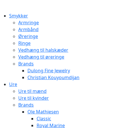
Smykker
Armringe
Armbånd
Øreringe
Ringe
Vedhæng til halskæder
Vedhæng til øreringe
Brands
Dulong Fine Jewelry
Christian Kouyoumdijan
Ure
Ure til mænd
Ure til kvinder
Brands
Ole Mathiesen
Classic
Royal Marine