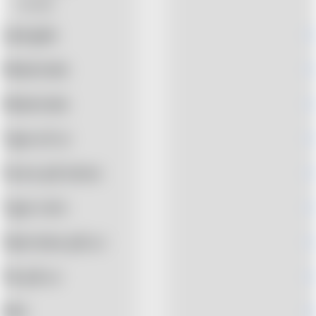
Ure
(0)
Længde
+
Materiale
+
Materiale
+
Type af ur
+
Farve på skive
+
Type rem
+
Størrelse på ur
+
Tal på ur
+
Køn
+