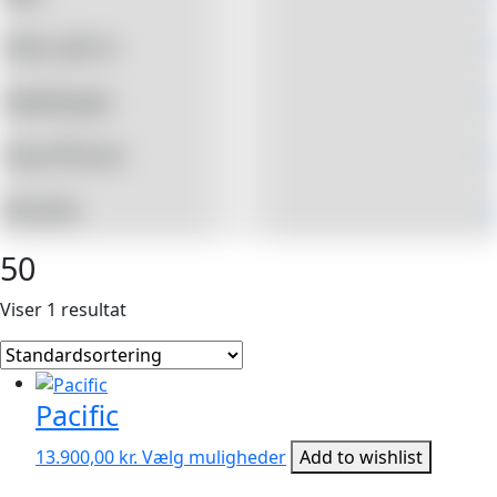
Dato på ur
+
Kædetype
+
Sten/Perler
+
Brands
+
50
Viser 1 resultat
Pacific
Dette
13.900,00
kr.
Vælg muligheder
Add to wishlist
vare