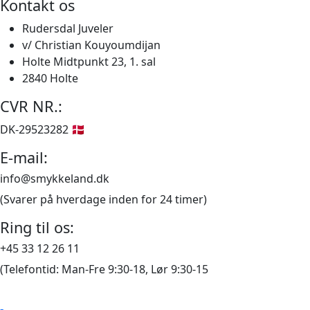
Kontakt os
har
flere
Rudersdal Juveler
varianter.
v/ Christian Kouyoumdijan
Mulighederne
Holte Midtpunkt 23, 1. sal
kan
2840 Holte
vælges
CVR NR.:
på
varesiden
DK-29523282 🇩🇰
E-mail:
info@smykkeland.dk
(Svarer på hverdage inden for 24 timer)
Ring til os:
+45 33 12 26 11
(Telefontid: Man-Fre 9:30-18, Lør 9:30-15