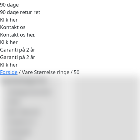
90 dage
90 dage retur ret
Klik her
Kontakt os
Kontakt os her.
Klik her
Garanti på 2 år
Garanti på 2 år
Klik her
Forside
/ Vare Størrelse ringe / 50
Varekategorier
Ukategoriseret
(0)
All
(0)
Best Seller
(0)
Smykker
(1)
Udsalg
(0)