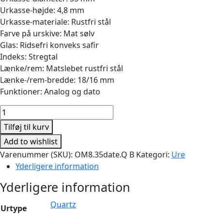
var:
er:
Urkasse-højde: 4,8 mm
7.585,00 kr..
6.372,00 kr..
Urkasse-materiale: Rustfri stål
Farve på urskive: Mat sølv
Glas: Ridsefri konveks safir
Indeks: Stregtal
Lænke/rem: Matslebet rustfri stål
Lænke-/rem-bredde: 18/16 mm
Funktioner: Analog og dato
Classic
35mm
Tilføj til kurv
Quartz
Add to wishlist
Matstål
Varenummer (SKU):
OM8.35date.Q B
Kategori:
Ure
m.
Yderligere information
dato
antal
Yderligere information
Quartz
Urtype