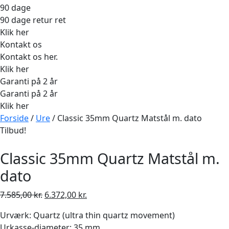
90 dage
90 dage retur ret
Klik her
Kontakt os
Kontakt os her.
Klik her
Garanti på 2 år
Garanti på 2 år
Klik her
Forside
/
Ure
/ Classic 35mm Quartz Matstål m. dato
Tilbud!
Classic 35mm Quartz Matstål m.
dato
Den
Den
7.585,00
kr.
6.372,00
kr.
oprindelige
aktuelle
Urværk: Quartz (ultra thin quartz movement)
pris
pris
Urkasse-diameter: 35 mm