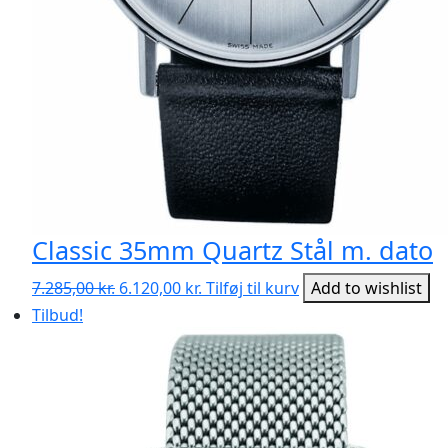
Classic 35mm Quartz Stål m. dato
Den
Den
7.285,00
kr.
6.120,00
kr.
Tilføj til kurv
Add to wishlist
oprindelige
aktuelle
Tilbud!
pris
pris
var:
er:
7.285,00 kr..
6.120,00 kr..