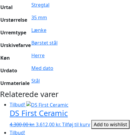
Stregtal
Urtal
35 mm
Urstørrelse
Lænke
Urremtype
Børstet stål
Urskivefarve
Herre
Køn
Med dato
Urdato
Stål
Urmateriale
Relaterede varer
Tilbud!
DS First Ceramic
Den
Den
4.300,00
kr.
3.612,00
kr.
Tilføj til kurv
Add to wishlist
oprindelige
aktuelle
Tilbud!