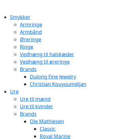
Smykker
Armringe
Armbånd
Øreringe
Ringe
Vedhæng til halskæder
Vedhæng til øreringe
Brands
Dulong Fine Jewelry
Christian Kouyoumdijan
Ure
Ure til mænd
Ure til kvinder
Brands
Ole Mathiesen
Classic
Royal Marine