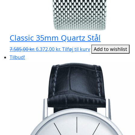
Classic 35mm Quartz Stål
Den
Den
7.585,00
kr.
6.372,00
kr.
Tilføj til kurv
Add to wishlist
oprindelige
aktuelle
Tilbud!
pris
pris
var:
er:
7.585,00 kr..
6.372,00 kr..