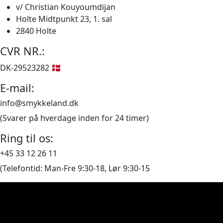
7.285,00 kr..
6.120,00 kr..
v/ Christian Kouyoumdijan
Holte Midtpunkt 23, 1. sal
2840 Holte
CVR NR.:
DK-29523282 🇩🇰
E-mail:
info@smykkeland.dk
(Svarer på hverdage inden for 24 timer)
Ring til os:
+45 33 12 26 11
(Telefontid: Man-Fre 9:30-18, Lør 9:30-15