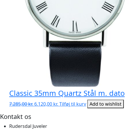
Classic 35mm Quartz Stål m. dato
Den
Den
7.285,00
kr.
6.120,00
kr.
Tilføj til kurv
Add to wishlist
oprindelige
aktuelle
Kontakt os
pris
pris
var:
er:
Rudersdal Juveler