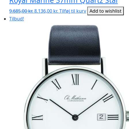
Royal Marine 37mm Quartz Stål
Den
Den
9.685,00
kr.
8.136,00
kr.
Tilføj til kurv
Add to wishlist
oprindelige
aktuelle
Tilbud!
pris
pris
var:
er:
9.685,00 kr..
8.136,00 kr..