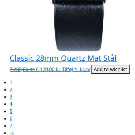
Classic 28mm Quartz Mat Stål
Den
Den
7.285,00
kr.
6.120,00
kr.
Tilføj til kurv
Add to wishlist
oprindelige
aktuelle
1
pris
pris
2
var:
er:
3
7.285,00 kr..
6.120,00 kr..
4
5
6
7
→