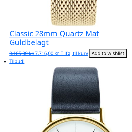
Classic 28mm Quartz Mat
Guldbelagt
Den
Den
9.185,00
kr.
7.716,00
kr.
Tilføj til kurv
Add to wishlist
oprindelige
aktuelle
Tilbud!
pris
pris
var:
er:
9.185,00 kr..
7.716,00 kr..