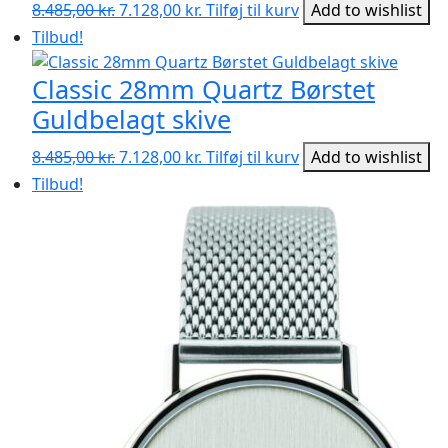
Den
Den
8.485,00
kr.
7.128,00
kr.
Tilføj til kurv
Add to wishlist
oprindelige
aktuelle
Tilbud!
pris
pris
var:
er:
Classic 28mm Quartz Børstet
8.485,00 kr..
7.128,00 kr..
Guldbelagt skive
Den
Den
8.485,00
kr.
7.128,00
kr.
Tilføj til kurv
Add to wishlist
oprindelige
aktuelle
Tilbud!
pris
pris
var:
er:
8.485,00 kr..
7.128,00 kr..