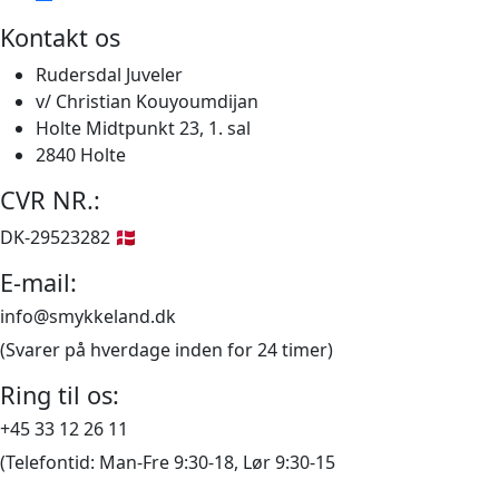
Kontakt os
Rudersdal Juveler
v/ Christian Kouyoumdijan
Holte Midtpunkt 23, 1. sal
2840 Holte
CVR NR.:
DK-29523282 🇩🇰
E-mail:
info@smykkeland.dk
(Svarer på hverdage inden for 24 timer)
Ring til os:
+45 33 12 26 11
(Telefontid: Man-Fre 9:30-18, Lør 9:30-15