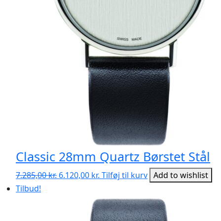
Classic 28mm Quartz Børstet Stål
Den
Den
7.285,00
kr.
6.120,00
kr.
Tilføj til kurv
Add to wishlist
oprindelige
aktuelle
Tilbud!
pris
pris
var:
er:
7.285,00 kr..
6.120,00 kr..