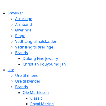
Smykker
Armringe
Armbånd
Øreringe
Ringe
Vedhæng til halskæder
Vedhæng til øreringe
Brands
Dulong Fine Jewelry
Christian Kouyoumdijan
Ure
Ure til mænd
Ure til kvinder
Brands
Ole Mathiesen
Classic
Royal Marine