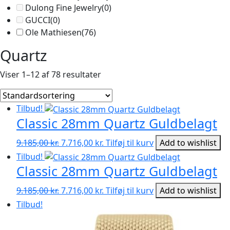
Dulong Fine Jewelry
(0)
GUCCI
(0)
Ole Mathiesen
(76)
Quartz
Viser 1–12 af 78 resultater
Tilbud!
Classic 28mm Quartz Guldbelagt
Den
Den
9.185,00
kr.
7.716,00
kr.
Tilføj til kurv
Add to wishlist
oprindelige
aktuelle
Tilbud!
pris
pris
Classic 28mm Quartz Guldbelagt
var:
er:
Den
Den
9.185,00 kr..
7.716,00 kr..
9.185,00
kr.
7.716,00
kr.
Tilføj til kurv
Add to wishlist
oprindelige
aktuelle
Tilbud!
pris
pris
var:
er: