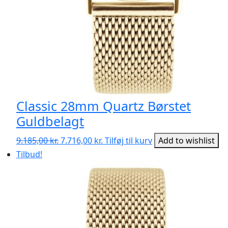
Classic 28mm Quartz Børstet
Guldbelagt
Den
Den
9.185,00
kr.
7.716,00
kr.
Tilføj til kurv
Add to wishlist
oprindelige
aktuelle
Tilbud!
pris
pris
var:
er:
9.185,00 kr..
7.716,00 kr..