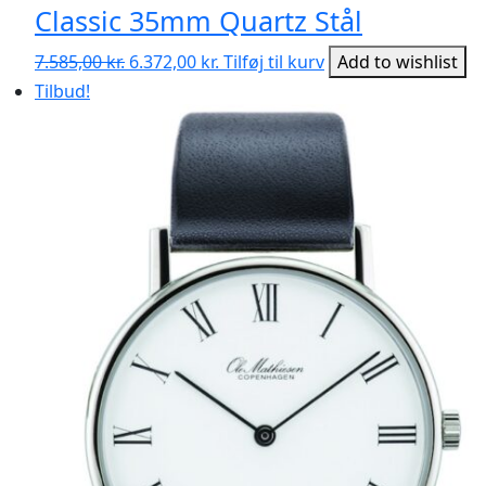
Classic 35mm Quartz Stål
Den
Den
7.585,00
kr.
6.372,00
kr.
Tilføj til kurv
Add to wishlist
oprindelige
aktuelle
Tilbud!
pris
pris
var:
er:
7.585,00 kr..
6.372,00 kr..