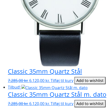
Classic 35mm Quartz Stål
Den
Den
7.285,00
kr.
6.120,00
kr.
Tilføj til kurv
Add to wishlist
oprindelige
aktuelle
Tilbud!
pris
pris
Classic 35mm Quartz Stål m. dato
var:
er:
Den
Den
7.285,00 kr..
6.120,00 kr..
7.285,00
kr.
6.120,00
kr.
Tilføj til kurv
Add to wishlist
oprindelige
aktuelle