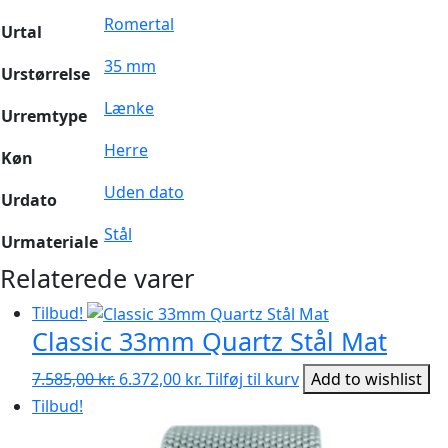
Romertal
Urtal
35 mm
Urstørrelse
Lænke
Urremtype
Herre
Køn
Uden dato
Urdato
Stål
Urmateriale
Relaterede varer
Tilbud!
Classic 33mm Quartz Stål Mat
Den
Den
7.585,00
kr.
6.372,00
kr.
Tilføj til kurv
Add to wishlist
oprindelige
aktuelle
Tilbud!
pris
pris
var:
er: