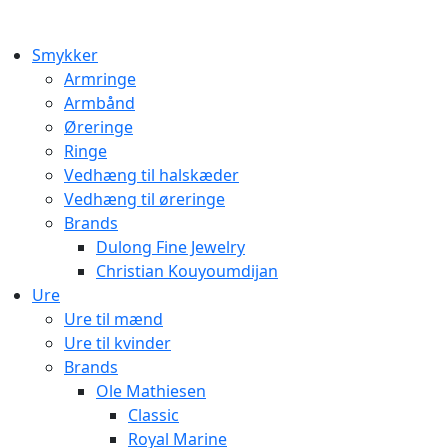
Smykker
Armringe
Armbånd
Øreringe
Ringe
Vedhæng til halskæder
Vedhæng til øreringe
Brands
Dulong Fine Jewelry
Christian Kouyoumdijan
Ure
Ure til mænd
Ure til kvinder
Brands
Ole Mathiesen
Classic
Royal Marine