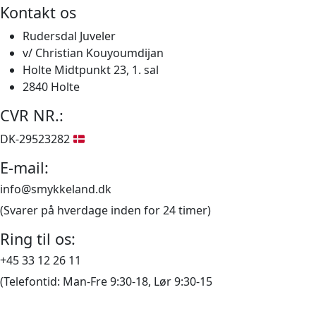
Kontakt os
pris
pris
var:
er:
Rudersdal Juveler
7.285,00 kr..
6.120,00 kr..
v/ Christian Kouyoumdijan
Holte Midtpunkt 23, 1. sal
2840 Holte
CVR NR.:
DK-29523282
E-mail:
info@smykkeland.dk
(Svarer på hverdage inden for 24 timer)
Ring til os:
+45 33 12 26 11
(Telefontid: Man-Fre 9:30-18, Lør 9:30-15