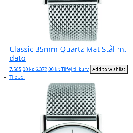
Classic 35mm Quartz Mat Stål m.
dato
Den
Den
7.585,00
kr.
6.372,00
kr.
Tilføj til kurv
Add to wishlist
oprindelige
aktuelle
Tilbud!
pris
pris
var:
er:
7.585,00 kr..
6.372,00 kr..