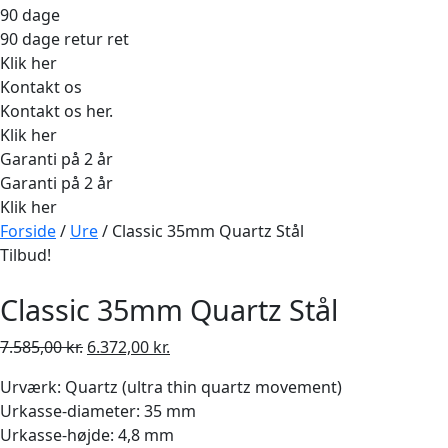
90 dage
90 dage retur ret
Klik her
Kontakt os
Kontakt os her.
Klik her
Garanti på 2 år
Garanti på 2 år
Klik her
Forside
/
Ure
/ Classic 35mm Quartz Stål
Tilbud!
Classic 35mm Quartz Stål
Den
Den
7.585,00
kr.
6.372,00
kr.
oprindelige
aktuelle
Urværk: Quartz (ultra thin quartz movement)
pris
pris
Urkasse-diameter: 35 mm
var:
er:
Urkasse-højde: 4,8 mm
7.585,00 kr..
6.372,00 kr..