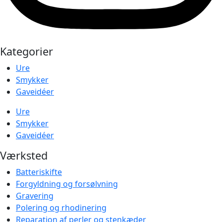
Kategorier
Ure
Smykker
Gaveidéer
Ure
Smykker
Gaveidéer
Værksted
Batteriskifte
Forgyldning og forsølvning
Gravering
Polering og rhodinering
Reparation af perler og stenkæder