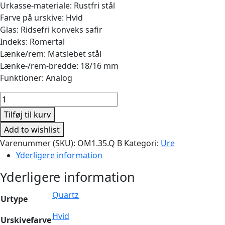
Urkasse-materiale: Rustfri stål
Farve på urskive: Hvid
Glas: Ridsefri konveks safir
Indeks: Romertal
Lænke/rem: Matslebet stål
Lænke-/rem-bredde: 18/16 mm
Funktioner: Analog
Classic
35mm
Tilføj til kurv
Quartz
Add to wishlist
Stål
Varenummer (SKU):
OM1.35.Q B
Kategori:
Ure
antal
Yderligere information
Yderligere information
Quartz
Urtype
Hvid
Urskivefarve