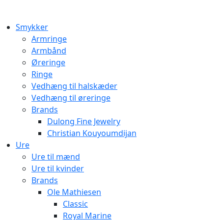
Smykker
Armringe
Armbånd
Øreringe
Ringe
Vedhæng til halskæder
Vedhæng til øreringe
Brands
Dulong Fine Jewelry
Christian Kouyoumdijan
Ure
Ure til mænd
Ure til kvinder
Brands
Ole Mathiesen
Classic
Royal Marine