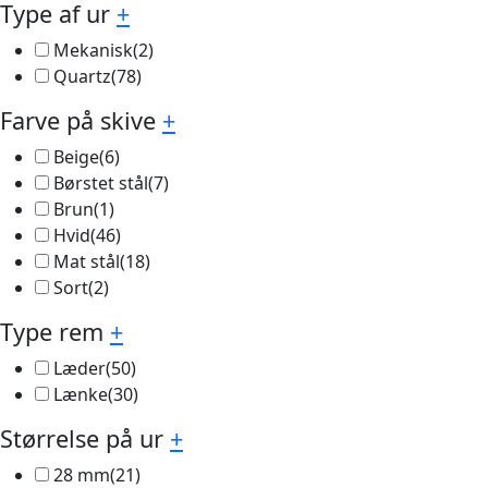
Type af ur
+
Mekanisk
(2)
Quartz
(78)
Farve på skive
+
Beige
(6)
Børstet stål
(7)
Brun
(1)
Hvid
(46)
Mat stål
(18)
Sort
(2)
Type rem
+
Læder
(50)
Lænke
(30)
Størrelse på ur
+
28 mm
(21)