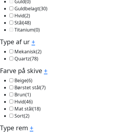
Guld
(0)
Guldbelagt
(30)
Hvid
(2)
Stål
(48)
Titanium
(0)
Type af ur
+
Mekanisk
(2)
Quartz
(78)
Farve på skive
+
Beige
(6)
Børstet stål
(7)
Brun
(1)
Hvid
(46)
Mat stål
(18)
Sort
(2)
Type rem
+