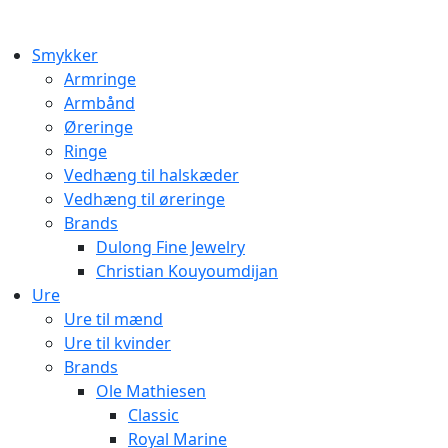
Smykker
Armringe
Armbånd
Øreringe
Ringe
Vedhæng til halskæder
Vedhæng til øreringe
Brands
Dulong Fine Jewelry
Christian Kouyoumdijan
Ure
Ure til mænd
Ure til kvinder
Brands
Ole Mathiesen
Classic
Royal Marine