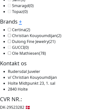
Smaragd
(0)
Topaz
(0)
Brands
+
Certina
(2)
Christian Kouyoumdijan
(2)
Dulong Fine Jewelry
(21)
GUCCI
(0)
Ole Mathiesen
(78)
Kontakt os
Rudersdal Juveler
v/ Christian Kouyoumdijan
Holte Midtpunkt 23, 1. sal
2840 Holte
CVR NR.:
DK-29523282 🇩🇰