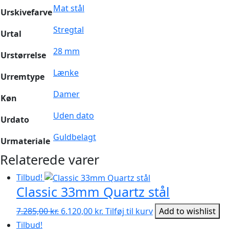
Mat stål
Urskivefarve
Stregtal
Urtal
28 mm
Urstørrelse
Lænke
Urremtype
Damer
Køn
Uden dato
Urdato
Guldbelagt
Urmateriale
Relaterede varer
Tilbud!
Classic 33mm Quartz stål
Den
Den
7.285,00
kr.
6.120,00
kr.
Tilføj til kurv
Add to wishlist
oprindelige
aktuelle
Tilbud!