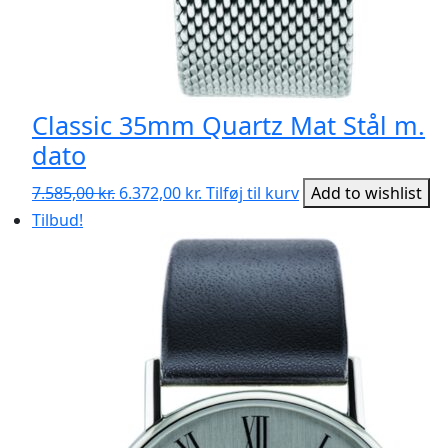
Classic 35mm Quartz Mat Stål m.
dato
Den
Den
7.585,00
kr.
6.372,00
kr.
Tilføj til kurv
Add to wishlist
oprindelige
aktuelle
Tilbud!
pris
pris
var:
er:
7.585,00 kr..
6.372,00 kr..