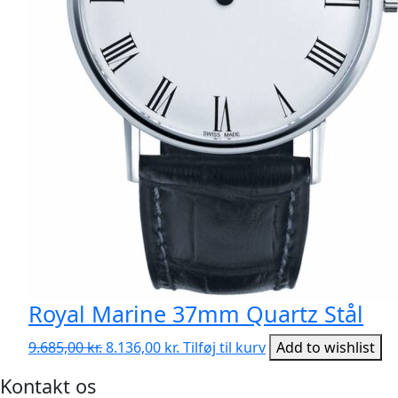
Royal Marine 37mm Quartz Stål
Den
Den
9.685,00
kr.
8.136,00
kr.
Tilføj til kurv
Add to wishlist
oprindelige
aktuelle
Kontakt os
pris
pris