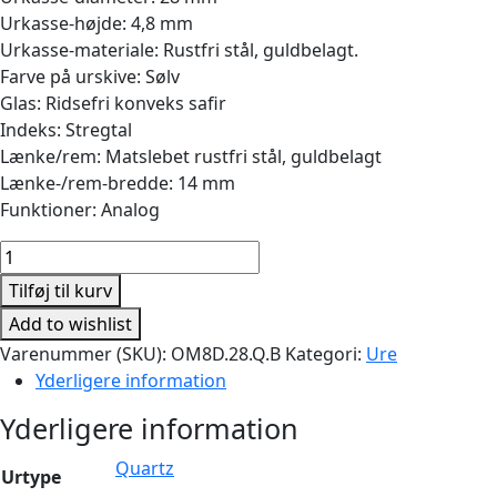
var:
er:
Urkasse-højde: 4,8 mm
9.185,00 kr..
7.716,00 kr..
Urkasse-materiale: Rustfri stål, guldbelagt.
Farve på urskive: Sølv
Glas: Ridsefri konveks safir
Indeks: Stregtal
Lænke/rem: Matslebet rustfri stål, guldbelagt
Lænke-/rem-bredde: 14 mm
Funktioner: Analog
Classic
28mm
Tilføj til kurv
Quartz
Add to wishlist
Mat
Varenummer (SKU):
OM8D.28.Q.B
Kategori:
Ure
Guldbelagt
Yderligere information
antal
Yderligere information
Quartz
Urtype