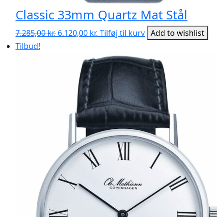
Classic 33mm Quartz Mat Stål
Den
Den
7.285,00
kr.
6.120,00
kr.
Tilføj til kurv
Add to wishlist
oprindelige
aktuelle
Tilbud!
pris
pris
var:
er:
7.285,00 kr..
6.120,00 kr..