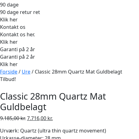
90 dage
90 dage retur ret
Klik her
Kontakt os
Kontakt os her.
Klik her
Garanti på 2 år
Garanti på 2 år
Klik her
Forside
/
Ure
/ Classic 28mm Quartz Mat Guldbelagt
Tilbud!
Classic 28mm Quartz Mat
Guldbelagt
Den
Den
9.185,00
kr.
7.716,00
kr.
oprindelige
aktuelle
Urværk: Quartz (ultra thin quartz movement)
pris
pris
Urkasse-diameter: 28 mm