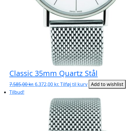
Classic 35mm Quartz Stål
Den
Den
7.585,00
kr.
6.372,00
kr.
Tilføj til kurv
Add to wishlist
oprindelige
aktuelle
Tilbud!
pris
pris
var:
er:
7.585,00 kr..
6.372,00 kr..