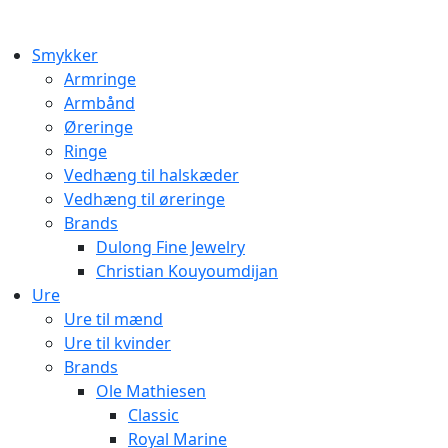
Smykker
Armringe
Armbånd
Øreringe
Ringe
Vedhæng til halskæder
Vedhæng til øreringe
Brands
Dulong Fine Jewelry
Christian Kouyoumdijan
Ure
Ure til mænd
Ure til kvinder
Brands
Ole Mathiesen
Classic
Royal Marine