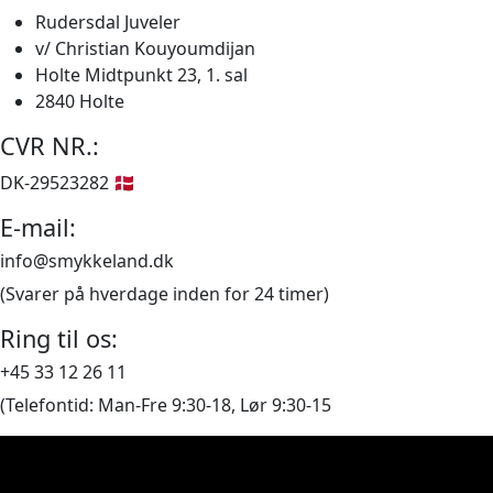
var:
er:
Rudersdal Juveler
9.685,00 kr..
8.136,00 kr..
v/ Christian Kouyoumdijan
Holte Midtpunkt 23, 1. sal
2840 Holte
CVR NR.:
DK-29523282 🇩🇰
E-mail:
info@smykkeland.dk
(Svarer på hverdage inden for 24 timer)
Ring til os:
+45 33 12 26 11
(Telefontid: Man-Fre 9:30-18, Lør 9:30-15