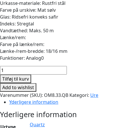
Urkasse-materiale: Rustfri stål
Farve på urskive: Mat sølv
Glas: Ridsefri konveks safir
Indeks: Stregtal
Vandtæthed: Maks. 50 m
Lænke/rem:
Farve på lænke/rem:
Lænke-/rem-bredde: 18/16 mm
Funktioner: Analog0
Classic
33mm
Tilføj til kurv
Quartz
Add to wishlist
Mat
Varenummer (SKU):
OM8.33.QB
Kategori:
Ure
Stål
Yderligere information
antal
Yderligere information
Quartz
Urtype