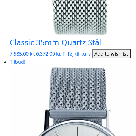
Classic 35mm Quartz Stål
Den
Den
7.585,00
kr.
6.372,00
kr.
Tilføj til kurv
Add to wishlist
oprindelige
aktuelle
Tilbud!
pris
pris
var:
er:
7.585,00 kr..
6.372,00 kr..