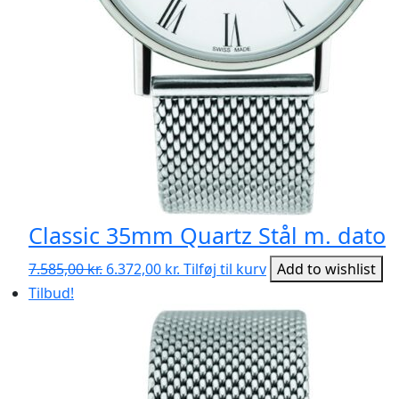
Classic 35mm Quartz Stål m. dato
Den
Den
7.585,00
kr.
6.372,00
kr.
Tilføj til kurv
Add to wishlist
oprindelige
aktuelle
Tilbud!
pris
pris
var:
er:
7.585,00 kr..
6.372,00 kr..