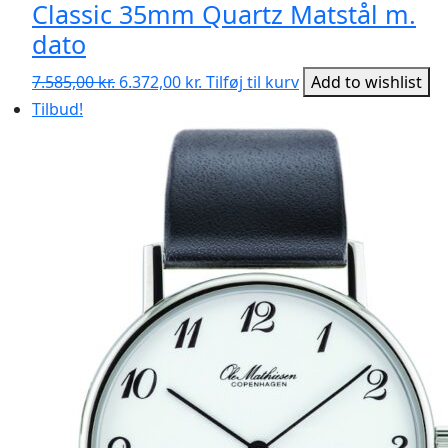
Classic 35mm Quartz Matstål m.
dato
Den
Den
7.585,00
kr.
6.372,00
kr.
Tilføj til kurv
Add to wishlist
oprindelige
aktuelle
Tilbud!
pris
pris
var:
er:
7.585,00 kr..
6.372,00 kr..