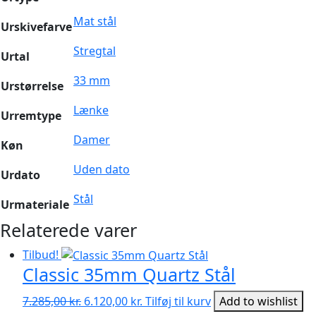
Mat stål
Urskivefarve
Stregtal
Urtal
33 mm
Urstørrelse
Lænke
Urremtype
Damer
Køn
Uden dato
Urdato
Stål
Urmateriale
Relaterede varer
Tilbud!
Classic 35mm Quartz Stål
Den
Den
7.285,00
kr.
6.120,00
kr.
Tilføj til kurv
Add to wishlist
oprindelige
aktuelle