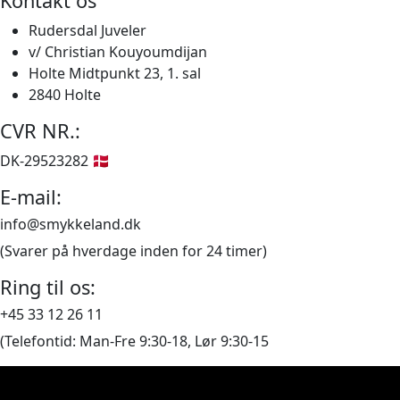
Kontakt os
pris
pris
var:
er:
Rudersdal Juveler
7.285,00 kr..
6.120,00 kr..
v/ Christian Kouyoumdijan
Holte Midtpunkt 23, 1. sal
2840 Holte
CVR NR.:
DK-29523282 🇩🇰
E-mail:
info@smykkeland.dk
(Svarer på hverdage inden for 24 timer)
Ring til os:
+45 33 12 26 11
(Telefontid: Man-Fre 9:30-18, Lør 9:30-15