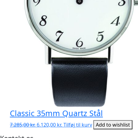
Classic 35mm Quartz Stål
Den
Den
7.285,00
kr.
6.120,00
kr.
Tilføj til kurv
Add to wishlist
oprindelige
aktuelle