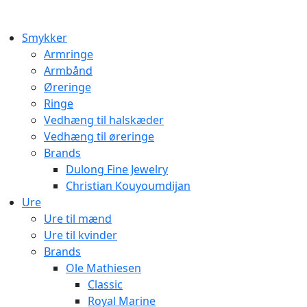
Smykker
Armringe
Armbånd
Øreringe
Ringe
Vedhæng til halskæder
Vedhæng til øreringe
Brands
Dulong Fine Jewelry
Christian Kouyoumdijan
Ure
Ure til mænd
Ure til kvinder
Brands
Ole Mathiesen
Classic
Royal Marine