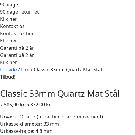
90 dage
90 dage retur ret
Klik her
Kontakt os
Kontakt os her.
Klik her
Garanti på 2 år
Garanti på 2 år
Klik her
Forside
/
Ure
/ Classic 33mm Quartz Mat Stål
Tilbud!
Classic 33mm Quartz Mat Stål
Den
Den
7.585,00
kr.
6.372,00
kr.
oprindelige
aktuelle
Urværk: Quartz (ultra thin quartz movement)
pris
pris
Urkasse-diameter: 33 mm
var:
er:
Urkasse-højde: 4,8 mm
7.585,00 kr..
6.372,00 kr..