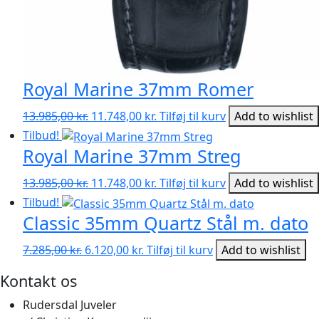
Royal Marine 37mm Romer
Den
Den
13.985,00
kr.
11.748,00
kr.
Tilføj til kurv
Add to wishlist
oprindelige
aktuelle
Tilbud!
pris
pris
Royal Marine 37mm Streg
var:
er:
Den
Den
13.985,00 kr..
11.748,00 kr..
13.985,00
kr.
11.748,00
kr.
Tilføj til kurv
Add to wishlist
oprindelige
aktuelle
Tilbud!
pris
pris
Classic 35mm Quartz Stål m. dato
var:
er:
Den
Den
13.985,00 kr..
11.748,00 kr..
7.285,00
kr.
6.120,00
kr.
Tilføj til kurv
Add to wishlist
oprindelige
aktuelle
Kontakt os
pris
pris
var:
er:
Rudersdal Juveler
7.285,00 kr..
6.120,00 kr..