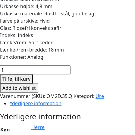
var:
er:
Urkasse-højde: 4,8 mm
8.485,00 kr..
7.128,00 kr..
Urkasse-materiale: Rustfri stål, guldbelagt.
Farve på urskive: Hvid
Glas: Ridsefri konveks safir
Indeks: Indeks
Lænke/rem: Sort læder
Lænke-/rem-bredde: 18 mm
Funktioner: Analog
Classic
35mm
Tilføj til kurv
Quartz
Add to wishlist
Guldbelagt
Varenummer (SKU):
OM2D.35.Q
Kategori:
Ure
skive
Yderligere information
antal
Yderligere information
Herre
Køn