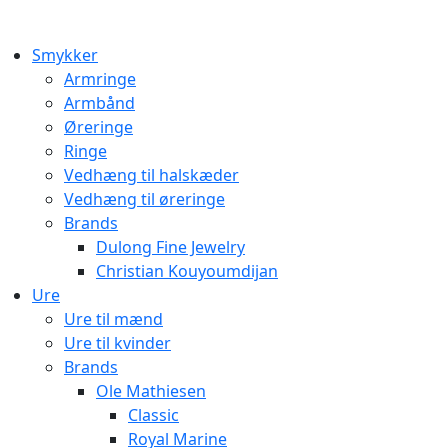
Smykker
Armringe
Armbånd
Øreringe
Ringe
Vedhæng til halskæder
Vedhæng til øreringe
Brands
Dulong Fine Jewelry
Christian Kouyoumdijan
Ure
Ure til mænd
Ure til kvinder
Brands
Ole Mathiesen
Classic
Royal Marine