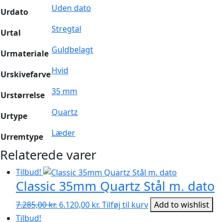
Uden dato
Urdato
Stregtal
Urtal
Guldbelagt
Urmateriale
Hvid
Urskivefarve
35 mm
Urstørrelse
Quartz
Urtype
Læder
Urremtype
Relaterede varer
Tilbud!
Classic 35mm Quartz Stål m. dato
Den
Den
7.285,00
kr.
6.120,00
kr.
Tilføj til kurv
Add to wishlist
oprindelige
aktuelle
Tilbud!