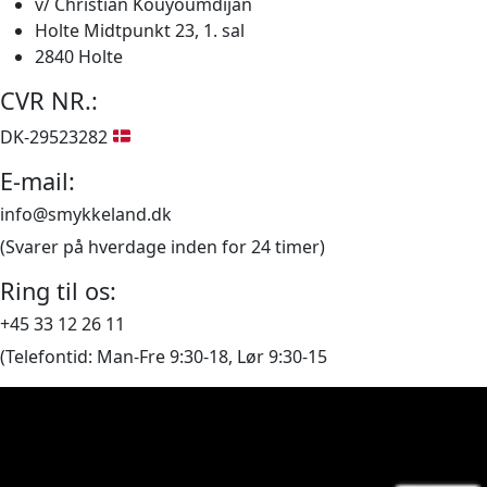
v/ Christian Kouyoumdijan
Holte Midtpunkt 23, 1. sal
2840 Holte
CVR NR.:
DK-29523282
E-mail:
info@smykkeland.dk
(Svarer på hverdage inden for 24 timer)
Ring til os:
+45 33 12 26 11
(Telefontid: Man-Fre 9:30-18, Lør 9:30-15