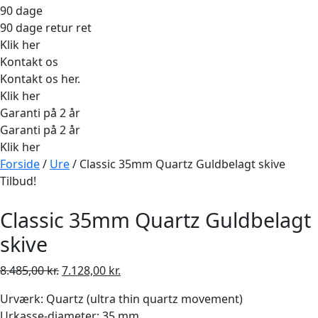
90 dage
90 dage retur ret
Klik her
Kontakt os
Kontakt os her.
Klik her
Garanti på 2 år
Garanti på 2 år
Klik her
Forside
/
Ure
/ Classic 35mm Quartz Guldbelagt skive
Tilbud!
Classic 35mm Quartz Guldbelagt
skive
Den
Den
8.485,00
kr.
7.128,00
kr.
oprindelige
aktuelle
Urværk: Quartz (ultra thin quartz movement)
pris
pris
Urkasse-diameter: 35 mm