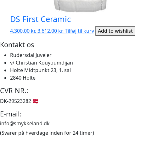
DS First Ceramic
Den
Den
4.300,00
kr.
3.612,00
kr.
Tilføj til kurv
Add to wishlist
oprindelige
aktuelle
Kontakt os
pris
pris
var:
er:
Rudersdal Juveler
4.300,00 kr..
3.612,00 kr..
v/ Christian Kouyoumdijan
Holte Midtpunkt 23, 1. sal
2840 Holte
CVR NR.:
DK-29523282 🇩🇰
E-mail:
info@smykkeland.dk
(Svarer på hverdage inden for 24 timer)