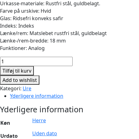
Urkasse-materiale: Rustfri stål, guldbelagt.
Farve på urskive: Hvid
Glas: Ridsefri konveks safir
Indeks: Indeks
Lænke/rem: Matslebet rustfri stål, guldbelagt
Lænke-/rem-bredde: 18 mm
Funktioner: Analog
Classic
35mm
Tilføj til kurv
Quartz
Add to wishlist
Guldbelagt
Kategori:
Ure
antal
Yderligere information
Yderligere information
Herre
Køn
Uden dato
Urdato