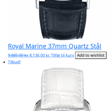
Royal Marine 37mm Quartz Stål
Den
Den
9.685,00
kr.
8.136,00
kr.
Tilføj til kurv
Add to wishlist
oprindelige
aktuelle
Tilbud!
pris
pris
var:
er:
9.685,00 kr..
8.136,00 kr..