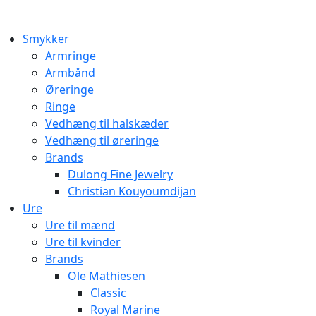
Smykker
Armringe
Armbånd
Øreringe
Ringe
Vedhæng til halskæder
Vedhæng til øreringe
Brands
Dulong Fine Jewelry
Christian Kouyoumdijan
Ure
Ure til mænd
Ure til kvinder
Brands
Ole Mathiesen
Classic
Royal Marine