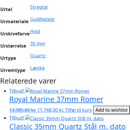
Stregtal
Urtal
Guldbelagt
Urmateriale
Hvid
Urskivefarve
35 mm
Urstørrelse
Quartz
Urtype
Lænke
Urremtype
Relaterede varer
Tilbud!
Royal Marine 37mm Romer
Den
Den
13.985,00
kr.
11.748,00
kr.
Tilføj til kurv
Add to wishlist
oprindelige
aktuelle
Tilbud!
pris
pris
Classic 35mm Quartz Stål m. dato
var:
er: