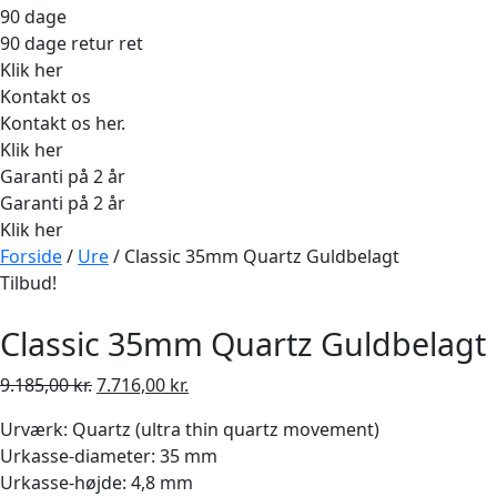
90 dage
90 dage retur ret
Klik her
Kontakt os
Kontakt os her.
Klik her
Garanti på 2 år
Garanti på 2 år
Klik her
Forside
/
Ure
/ Classic 35mm Quartz Guldbelagt
Tilbud!
Classic 35mm Quartz Guldbelagt
Den
Den
9.185,00
kr.
7.716,00
kr.
oprindelige
aktuelle
Urværk: Quartz (ultra thin quartz movement)
pris
pris
Urkasse-diameter: 35 mm
var:
er:
Urkasse-højde: 4,8 mm
9.185,00 kr..
7.716,00 kr..