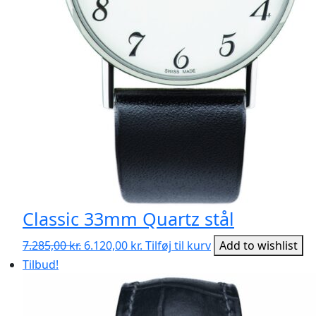
Classic 33mm Quartz stål
Den
Den
7.285,00
kr.
6.120,00
kr.
Tilføj til kurv
Add to wishlist
oprindelige
aktuelle
Tilbud!
pris
pris
var:
er:
7.285,00 kr..
6.120,00 kr..